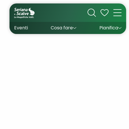
Cultura
Outdoor
Dove dormire
Come arrivare
Con bambini
Sapori
Come muoversi
Wishlist
Eventi
Cosa fare
Pianifica
Inverno
Estate
Uffici turistici
Esperienze