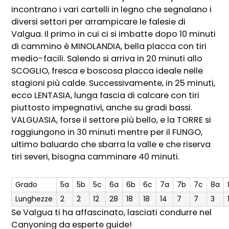
incontrano i vari cartelli in legno che segnalano i
diversi settori per arrampicare le falesie di
Valgua. Il primo in cui ci si imbatte dopo 10 minuti
di cammino è MINOLANDIA, bella placca con tiri
medio-facili. Salendo si arriva in 20 minuti allo
SCOGLIO, fresca e boscosa placca ideale nelle
stagioni più calde. Successivamente, in 25 minuti,
ecco LENTASIA, lunga fascia di calcare con tiri
piuttosto impegnativi, anche su gradi bassi.
VALGUASIA, forse il settore più bello, e la TORRE si
raggiungono in 30 minuti mentre per il FUNGO,
ultimo baluardo che sbarra la valle e che riserva
tiri severi, bisogna camminare 40 minuti.
Grado
5a
5b
5c
6a
6b
6c
7a
7b
7c
8a
Lunghezze
2
2
12
28
18
18
14
7
7
3
Se Valgua ti ha affascinato, lasciati condurre nel
Canyoning da esperte guide!