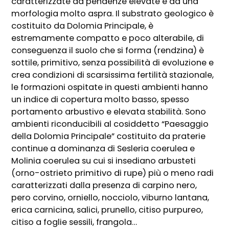
caratterizzate da pendenze elevate e da una
morfologia molto aspra. Il substrato geologico è
costituito da Dolomia Principale, è
estremamente compatto e poco alterabile, di
conseguenza il suolo che si forma (rendzina) è
sottile, primitivo, senza possibilità di evoluzione e
crea condizioni di scarsissima fertilità stazionale,
le formazioni ospitate in questi ambienti hanno
un indice di copertura molto basso, spesso
portamento arbustivo e elevata stabilità. Sono
ambienti riconducibili al cosiddetto “Paesaggio
della Dolomia Principale” costituito da praterie
continue a dominanza di Sesleria coerulea e
Molinia coerulea su cui si insediano arbusteti
(orno-ostrieto primitivo di rupe) più o meno radi
caratterizzati dalla presenza di carpino nero,
pero corvino, orniello, nocciolo, viburno lantana,
erica carnicina, salici, prunello, citiso purpureo,
citiso a foglie sessili, frangola…