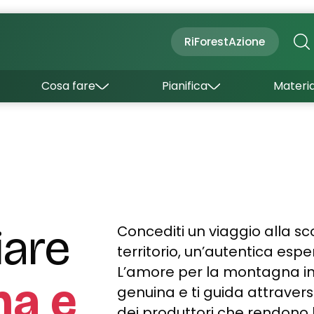
Cultura
Outdoor
Dove dormire
RiForestAzione
Con bambini
Come arrivare
I borghi
Sapori
Come muoversi
Cosa fare
Pianifica
Materia
Curiosità
Inverno
Wishlist
Estate
Uffici turistici
Esperienze
are
Concediti un viaggio alla s
territorio, un’autentica espe
L’amore per la montagna in
na e
genuina e ti guida attraverso 
dei produttori che rendono le