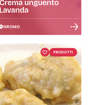
Crema unguento
Lavanda
GROMO
PRODOTTI