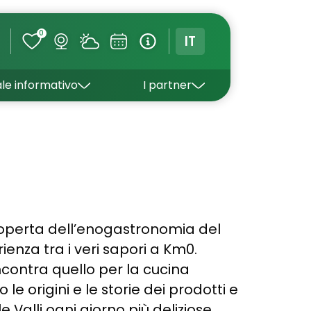
0
IT
VAL
Operatori associati
Guide
le informativo
I partner
Le aziende
Press Area
coperta dell’enogastronomia del
rienza tra i veri sapori a Km0.
contra quello per la cucina
le origini e le storie dei prodotti e
 Valli ogni giorno più deliziose.