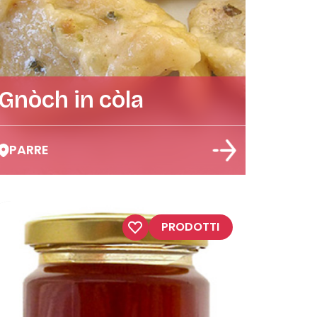
Gnòch in còla
PARRE
PRODOTTI