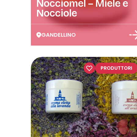
Nocciomel – Miele e
Nocciole
GANDELLINO
PRODUTTORI