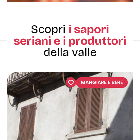
Scopri
i sapori
seriani e i produttori
della valle
MANGIARE E BERE