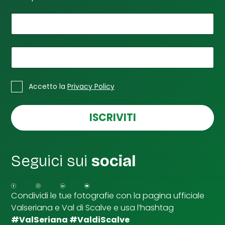
*
Il tuo nome
C
a
s
e
*
La tua email
l
l
*
C
e
Accetto la
Privacy Policy
a
*
s
S
e
ISCRIVITI
p
l
u
l
n
e
t
d
a
Seguici sui
social
i
S
p
u
Condividi le tue fotografie con la pagina ufficiale
n
Valseriana e Val di Scalve e usa l’hashtag
t
a
#ValSeriana #ValdiScalve