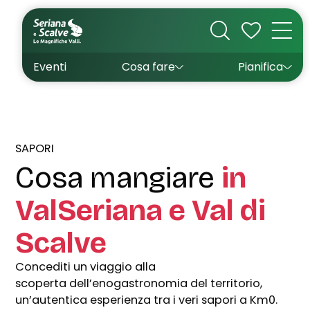
Cultura
Outdoor
Dove dormire
Come arrivare
Con bambini
Sapori
Come muoversi
Wishlist
Eventi
Cosa fare
Pianifica
Inverno
Estate
Uffici turistici
Esperienze
SAPORI
Cosa mangiare
in
ValSeriana e Val di
Scalve
Concediti un viaggio alla
scoperta dell’enogastronomia del territorio,
un’autentica esperienza tra i veri sapori a Km0.