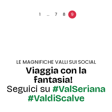
Paginazione
1
…
7
8
9
degli
articoli
LE MAGNIFICHE VALLI SUI SOCIAL
Viaggia con la
fantasia!
Seguici su
#ValSeriana
#ValdiScalve