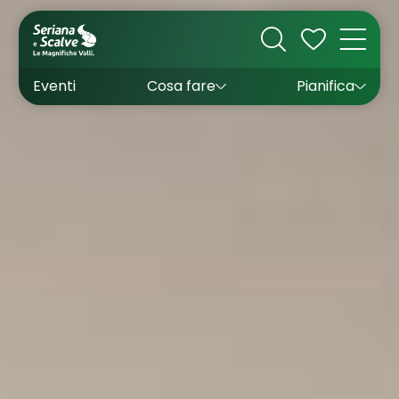
Cultura
Outdoor
Dove dormire
Come arrivare
Con bambini
Sapori
Come muoversi
Wishlist
Eventi
Cosa fare
Pianifica
Inverno
Estate
Uffici turistici
Esperienze