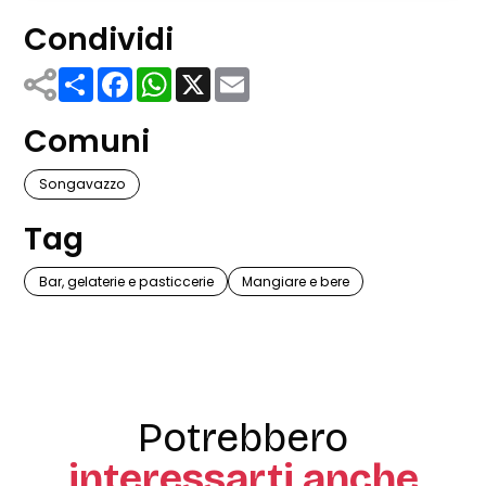
Condividi
Share
Facebook
WhatsApp
X
Email
Comuni
Songavazzo
Tag
Bar, gelaterie e pasticcerie
Mangiare e bere
Potrebbero
interessarti anche