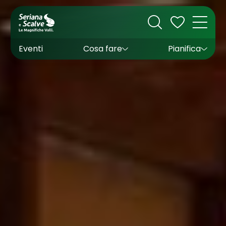
Cultura
Outdoor
Dove dormire
Come arrivare
Con bambini
Sapori
Come muoversi
Wishlist
Eventi
Cosa fare
Pianifica
Inverno
Estate
Uffici turistici
Esperienze