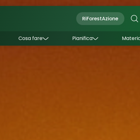
Cultura
Outdoor
Dove dormire
RiForestAzione
Con bambini
Come arrivare
I borghi
Sapori
Come muoversi
Cosa fare
Pianifica
Materia
Curiosità
Inverno
Wishlist
Estate
Uffici turistici
Esperienze