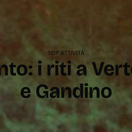
TOP ATTIVITÀ
to: i riti a Ve
e Gandino