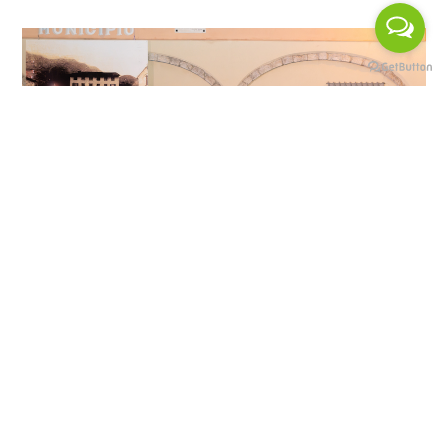
Spettacolo teatrale in costume
Nella due giorni, tutti i partecipanti potranno
scoprire curiosità e aneddoti sulla coltivazione
della patata di Rovetta, prodotto di qualità
elevata, che negli anni ’50 del Novecento veniva