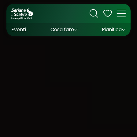
Cultura
Outdoor
Dove dormire
Come arrivare
Con bambini
Sapori
Come muoversi
Wishlist
Eventi
Cosa fare
Pianifica
Inverno
Estate
Uffici turistici
Esperienze