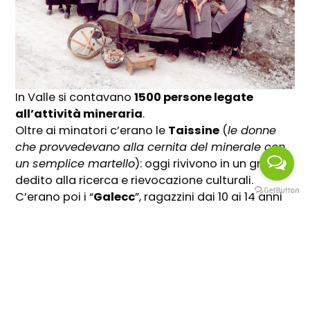
In Valle si contavano
1500 persone legate
all’attività mineraria
.
Oltre ai minatori c’erano le
Taissine
(
le donne
che provvedevano alla cernita del minerale con
un semplice martello
): oggi rivivono in un gruppo
dedito alla ricerca e rievocazione culturali.
C’erano poi i “
Galecc
”, ragazzini dai 10 ai 14 anni
che con i gerletti portavano il minerale
all’esterno. «
Le miniere di Gorno
– aggiunge
Scolari –
si sviluppano per 230 km di scavi con
un’estensione di 8000 ettari su quasi 2000 metri
di dislivello. La galleria più lunga è di 11 Km
mentre, il traforo più lungo raggiunge i 4 Km, il