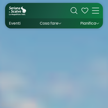
Cultura
Outdoor
Dove dormire
Come arrivare
Con bambini
Sapori
Come muoversi
Wishlist
Eventi
Cosa fare
Pianifica
Inverno
Estate
Uffici turistici
Esperienze