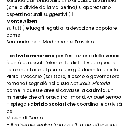
Salendo dal fondovalle sino al passo di Zambla
(che la divide dalla Val Serina) si apprezzano
aspetti naturali suggestivi (il
Monte Alben
su tutti) e luoghi legati alla devozione popolare,
come il
Santuario della Madonna del Frassino
.
L’
attività mineraria
per l’estrazione dello
zinco
è però da secoli l’elemento distintivo di queste
terre montane, al punto che già duemila anni fa
Plinio il Vecchio (scrittore, filosofo e governatore
romano) segnalò nella sua
Naturalis Historia
come in queste aree si cavasse la
cadmia
, un
minerale che affiorava fra i monti. «
A quel tempo
– spiega
Fabrizio Scolari
che coordina le attività
del
Museo di Gorno
–
il minerale veniva fuso con il rame, ottenendo