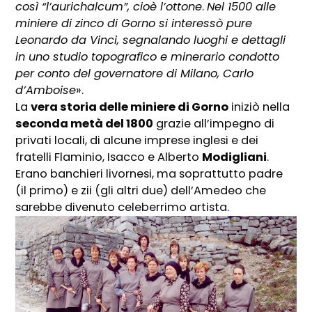
così “l’aurichalcum”, cioè l’ottone
.
Nel 1500 alle
miniere di zinco di Gorno si interessò pure
Leonardo da Vinci, segnalando luoghi e dettagli
in uno studio topografico e minerario condotto
per conto del governatore di Milano, Carlo
d’Amboise
».
La
vera storia delle miniere di Gorno
iniziò nella
seconda metà del 1800
grazie all’impegno di
privati locali, di alcune imprese inglesi e dei
fratelli Flaminio, Isacco e Alberto
Modigliani
.
Erano banchieri livornesi, ma soprattutto padre
(il primo) e zii (gli altri due) dell’Amedeo che
sarebbe divenuto celeberrimo artista.