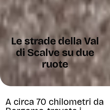
Le strade della Val
di Scalve su due
ruote
A circa 70 chilometri da