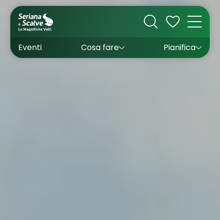
Cultura
Outdoor
Dove dormire
Come arrivare
Con bambini
Sapori
Come muoversi
Wishlist
Eventi
Cosa fare
Pianifica
Inverno
Estate
Uffici turistici
Esperienze