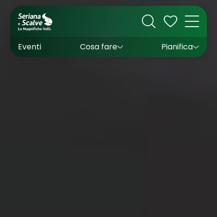
Cultura
Outdoor
Dove dormire
Come arrivare
Con bambini
Sapori
Come muoversi
Wishlist
Eventi
Cosa fare
Pianifica
Inverno
Estate
Uffici turistici
Esperienze