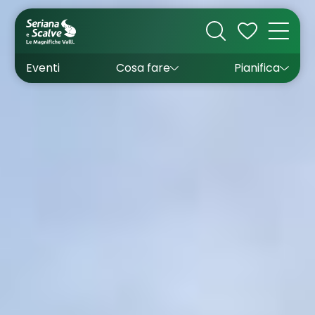
Cultura
Outdoor
Dove dormire
Come arrivare
Con bambini
Sapori
Come muoversi
Wishlist
Eventi
Cosa fare
Pianifica
Inverno
Estate
Uffici turistici
Esperienze