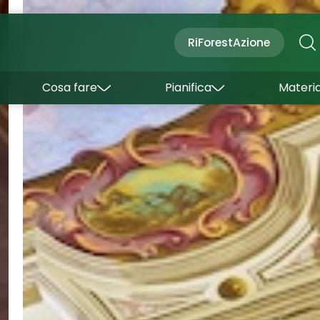
Cultura
Outdoor
Dove dormire
RiForestAzione
Con bambini
Come arrivare
I borghi
Sapori
Come muoversi
Cosa fare
Pianifica
Materia
Curiosità
Inverno
Wishlist
Estate
Uffici turistici
Esperienze