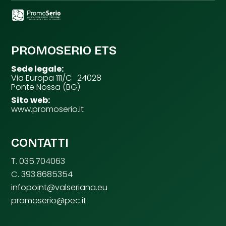
PROMOSERIO ETS
Sede legale:
Via Europa 111/C 24028
Ponte Nossa (BG)
Sito web:
www.promoserio.it
CONTATTI
T. 035.704063
C. 393.8685354
infopoint@valseriana.eu
promoserio@pec.it