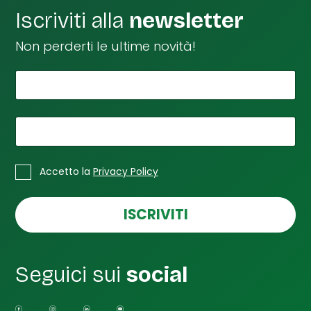
Iscriviti alla
newsletter
Non perderti le ultime novità!
*
t
Il tuo nome
u
o
n
*
La tua email
o
m
*
C
e
Accetto la
Privacy Policy
a
L
s
a
e
ISCRIVITI
l
l
e
d
Seguici sui
social
i
S
p