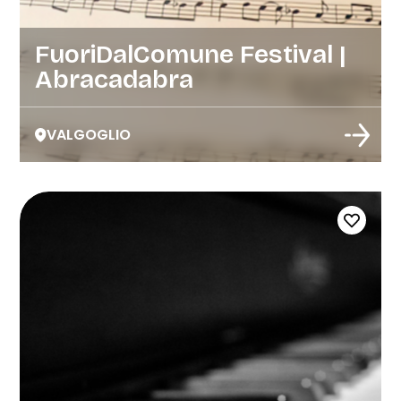
FuoriDalComune Festival |
Abracadabra
VALGOGLIO