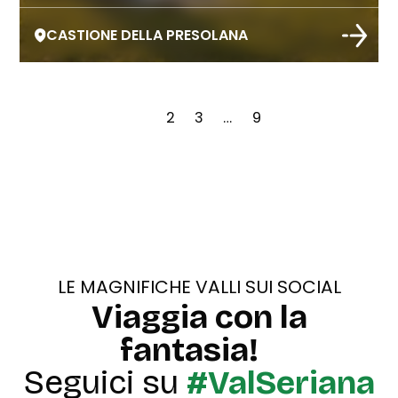
CASTIONE DELLA PRESOLANA
Paginazione
1
2
3
…
9
degli
articoli
LE MAGNIFICHE VALLI SUI SOCIAL
Viaggia con la
fantasia!
Seguici su
#ValSeriana