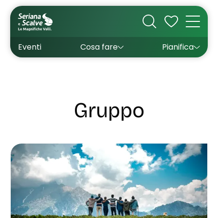
Cultura
Outdoor
Dove dormire
Come arrivare
Con bambini
Sapori
Come muoversi
Wishlist
Eventi
Cosa fare
Pianifica
Inverno
Estate
Uffici turistici
Esperienze
Gruppo