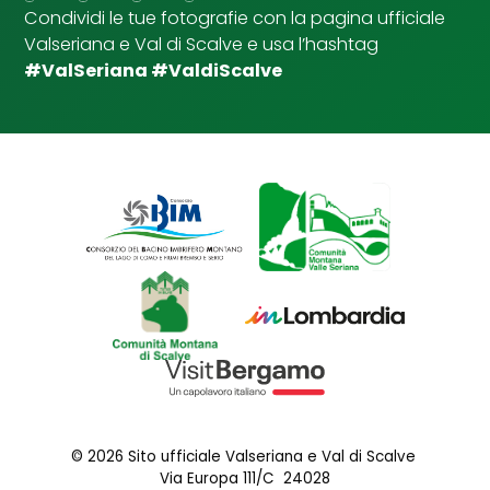
u
Condividi le tue fotografie con la pagina ufficiale
n
Valseriana e Val di Scalve e usa l’hashtag
t
a
#ValSeriana #ValdiScalve
© 2026 Sito ufficiale Valseriana e Val di Scalve
Via Europa 111/C 24028