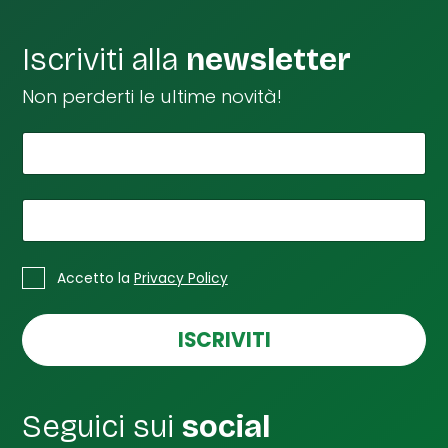
Iscriviti alla
newsletter
Non perderti le ultime novità!
*
*
Il tuo nome
n
o
m
*
La tua email
e
S
*
C
p
Accetto la
Privacy Policy
a
u
s
n
e
ISCRIVITI
t
l
a
l
e
d
Seguici sui
social
i
S