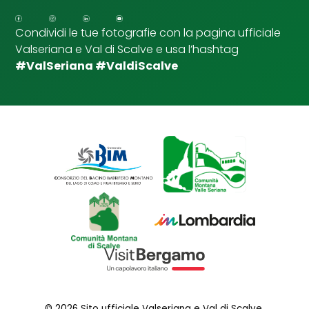
p
u
Condividi le tue fotografie con la pagina ufficiale
n
Valseriana e Val di Scalve e usa l’hashtag
t
a
#ValSeriana #ValdiScalve
© 2026 Sito ufficiale Valseriana e Val di Scalve