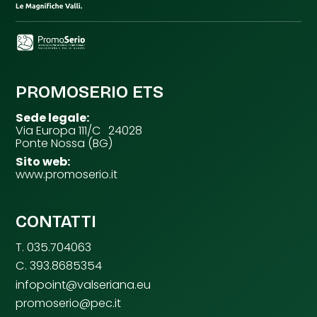
PROMOSERIO ETS
Sede legale:
Via Europa 111/C 24028
Ponte Nossa (BG)
Sito web:
www.promoserio.it
CONTATTI
T. 035.704063
C. 393.8685354
infopoint@valseriana.eu
promoserio@pec.it