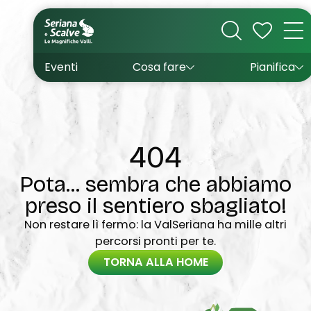
Cultura
Outdoor
Dove dormire
Come arrivare
Con bambini
Sapori
Come muoversi
Wishlist
Eventi
Cosa fare
Pianifica
Inverno
Estate
Uffici turistici
Esperienze
404
Pota... sembra che abbiamo
preso il sentiero sbagliato!
Non restare lì fermo: la ValSeriana ha mille altri
percorsi pronti per te.
TORNA ALLA HOME