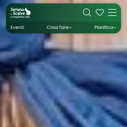
Cultura
Outdoor
Dove dormire
Come arrivare
Con bambini
Sapori
Come muoversi
Wishlist
Eventi
Cosa fare
Pianifica
Inverno
Estate
Uffici turistici
Esperienze