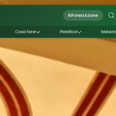
Cultura
Outdoor
Dove dormire
RiForestAzione
Con bambini
Come arrivare
I borghi
Sapori
Come muoversi
Cosa fare
Pianifica
Materia
Curiosità
Inverno
Wishlist
Estate
Uffici turistici
Esperienze