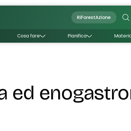
Cultura
Outdoor
Dove dormire
RiForestAzione
Con bambini
Come arrivare
I borghi
Sapori
Come muoversi
Cosa fare
Pianifica
Materia
Curiosità
Inverno
Wishlist
Estate
Uffici turistici
Esperienze
a ed enogastr