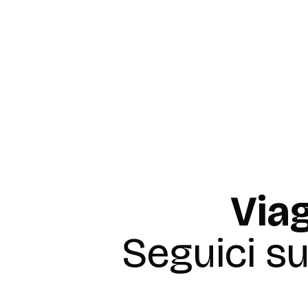
Paginazione
degli
articoli
Viag
Seguici s