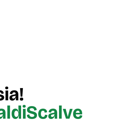
ia!
aldiScalve