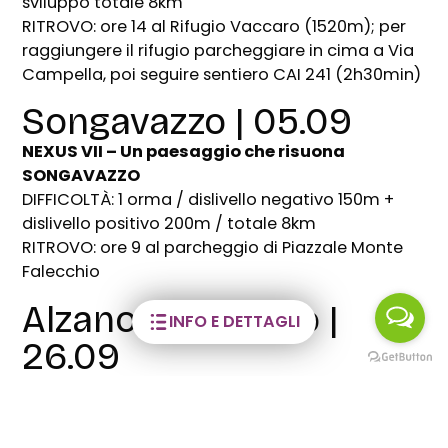
sviluppo totale 8km
RITROVO: ore 14 al Rifugio Vaccaro (1520m); per
raggiungere il rifugio parcheggiare in cima a Via
Campella, poi seguire sentiero CAI 241 (2h30min)
Songavazzo | 05.09
NEXUS VII – Un paesaggio che risuona
SONGAVAZZO
DIFFICOLTÀ: 1 orma / dislivello negativo 150m +
dislivello positivo 200m / totale 8km
RITROVO: ore 9 al parcheggio di Piazzale Monte
Falecchio
Alzano Lombardo |
INFO E DETTAGLI
26.09
NEXUS VIII – Come betulle in autunno
ALZANO LOMBARDO
DIFFICOLTÀ: 2 orme / 300m dsl / 7km