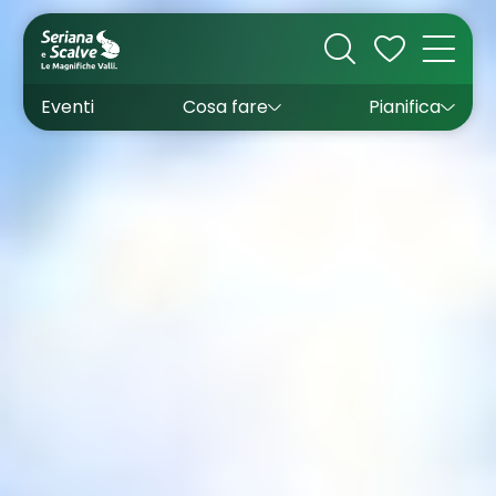
Cultura
Outdoor
Dove dormire
Come arrivare
Con bambini
Sapori
Come muoversi
Wishlist
Eventi
Cosa fare
Pianifica
Inverno
Estate
Uffici turistici
Esperienze