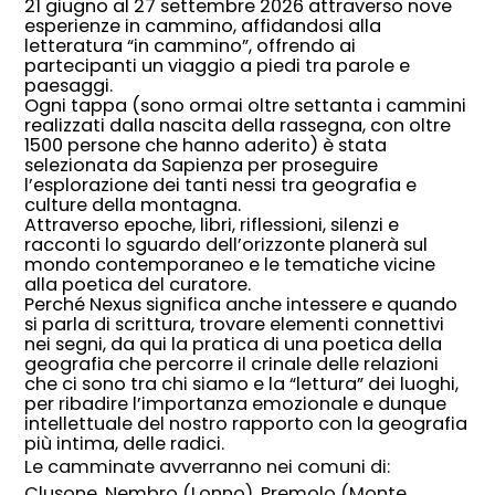
21 giugno al 27 settembre 2026 attraverso nove
esperienze in cammino, affidandosi alla
letteratura “in cammino”, offrendo ai
partecipanti un viaggio a piedi tra parole e
paesaggi.
Ogni tappa (sono ormai oltre settanta i cammini
realizzati dalla nascita della rassegna, con oltre
1500 persone che hanno aderito) è stata
selezionata da Sapienza per proseguire
l’esplorazione dei tanti nessi tra geografia e
culture della montagna.
Attraverso epoche, libri, riflessioni, silenzi e
racconti lo sguardo dell’orizzonte planerà sul
mondo contemporaneo e le tematiche vicine
alla poetica del curatore.
Perché Nexus significa anche intessere e quando
si parla di scrittura, trovare elementi connettivi
nei segni, da qui la pratica di una poetica della
geografia che percorre il crinale delle relazioni
che ci sono tra chi siamo e la “lettura” dei luoghi,
per ribadire l’importanza emozionale e dunque
intellettuale del nostro rapporto con la geografia
più intima, delle radici.
Le camminate avverranno nei comuni di:
Clusone, Nembro (Lonno), Premolo (Monte