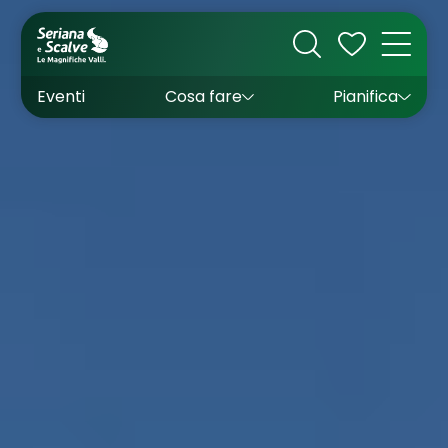
Cultura
Outdoor
Dove dormire
Come arrivare
Con bambini
Sapori
Come muoversi
Wishlist
Eventi
Cosa fare
Pianifica
Inverno
Estate
Uffici turistici
Esperienze