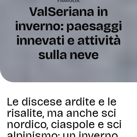
FAMIGLIA
ValSeriana in
inverno: paesaggi
innevati e attività
sulla neve
Le discese ardite e le
risalite, ma anche sci
nordico, ciaspole e sci
alpinismo: un inverno