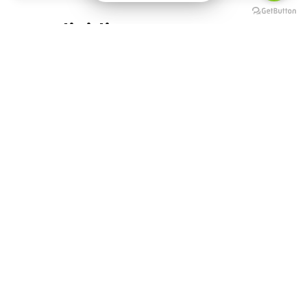
Condividi
Share
Facebook
WhatsApp
X
Email
Comuni
Pradalunga
Tag
Punti di interesse
Arte e religione
Potrebbero