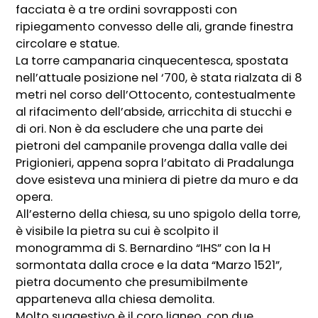
facciata è a tre ordini sovrapposti con
ripiegamento convesso delle ali, grande finestra
circolare e statue.
La torre campanaria cinquecentesca, spostata
nell’attuale posizione nel ‘700, è stata rialzata di 8
metri nel corso dell’Ottocento, contestualmente
al rifacimento dell’abside, arricchita di stucchi e
di ori. Non è da escludere che una parte dei
pietroni del campanile provenga dalla valle dei
Prigionieri, appena sopra l’abitato di Pradalunga
dove esisteva una miniera di pietre da muro e da
opera.
All’esterno della chiesa, su uno spigolo della torre,
è visibile la pietra su cui è scolpito il
monogramma di S. Bernardino “IHS” con la H
sormontata dalla croce e la data “Marzo 1521”,
pietra documento che presumibilmente
apparteneva alla chiesa demolita.
Molto suggestivo è il coro ligneo, con due