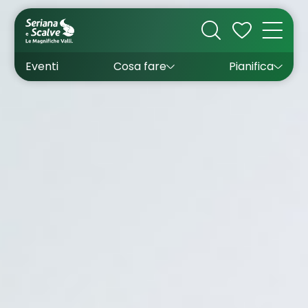
Cultura
Outdoor
Dove dormire
Come arrivare
Con bambini
Sapori
Come muoversi
Wishlist
Eventi
Cosa fare
Pianifica
Inverno
Estate
Uffici turistici
Esperienze