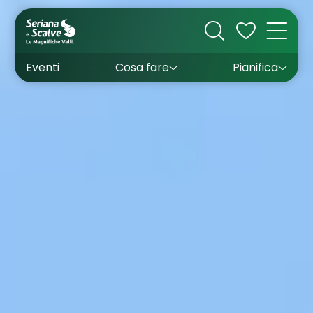
Cultura
Outdoor
Dove dormire
Come arrivare
Con bambini
Sapori
Come muoversi
Wishlist
Eventi
Cosa fare
Pianifica
Inverno
Estate
Uffici turistici
Esperienze