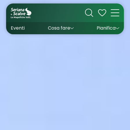
Cultura
Outdoor
Dove dormire
Come arrivare
Con bambini
Sapori
Come muoversi
Wishlist
Eventi
Cosa fare
Pianifica
Inverno
Estate
Uffici turistici
Esperienze