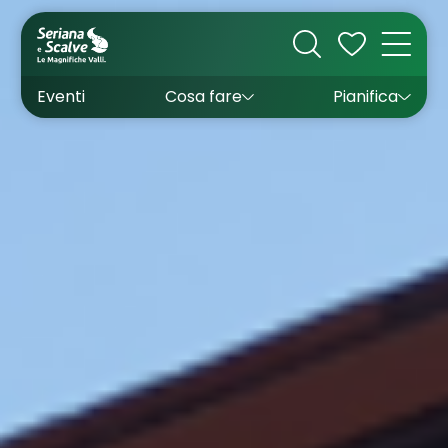
Cultura
Outdoor
Dove dormire
Come arrivare
Con bambini
Sapori
Come muoversi
Wishlist
Eventi
Cosa fare
Pianifica
Inverno
Estate
Uffici turistici
Esperienze