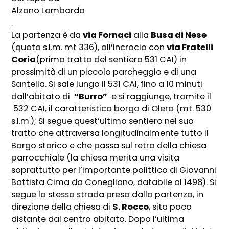
Alzano Lombardo
.
La partenza è da
via Fornaci
alla
Busa di Nese
(quota s.l.m. mt 336), all’incrocio con
via Fratelli
Coria
(primo tratto del sentiero 531 CAI) in
prossimità di un piccolo parcheggio e di una
Santella. Si sale lungo il 531 CAI, fino a 10 minuti
dall’abitato di
“Burro”
e si raggiunge, tramite il
532 CAI, il caratteristico borgo di Olera (mt. 530
s.l.m.); Si segue quest’ultimo sentiero nel suo
tratto che attraversa longitudinalmente tutto il
Borgo storico e che passa sul retro della chiesa
parrocchiale (la chiesa merita una visita
soprattutto per l’importante polittico di Giovanni
Battista Cima da Conegliano, databile al 1498). Si
segue la stessa strada presa dalla partenza, in
direzione della chiesa di
S. Rocco
, sita poco
distante dal centro abitato. Dopo l’ultima