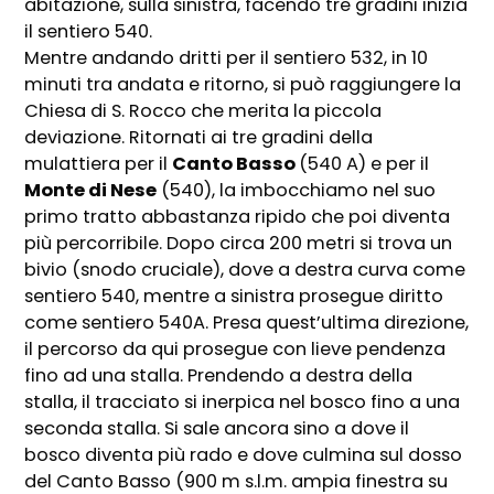
abitazione, sulla sinistra, facendo tre gradini inizia
il sentiero 540.
Mentre andando dritti per il sentiero 532, in 10
minuti tra andata e ritorno, si può raggiungere la
Chiesa di S. Rocco che merita la piccola
deviazione. Ritornati ai tre gradini della
mulattiera per il
Canto Basso
(540 A) e per il
Monte di Nese
(540), la imbocchiamo nel suo
primo tratto abbastanza ripido che poi diventa
più percorribile. Dopo circa 200 metri si trova un
bivio (snodo cruciale), dove a destra curva come
sentiero 540, mentre a sinistra prosegue diritto
come sentiero 540A. Presa quest’ultima direzione,
il percorso da qui prosegue con lieve pendenza
fino ad una stalla. Prendendo a destra della
stalla, il tracciato si inerpica nel bosco fino a una
seconda stalla. Si sale ancora sino a dove il
bosco diventa più rado e dove culmina sul dosso
del Canto Basso (900 m s.l.m. ampia finestra su