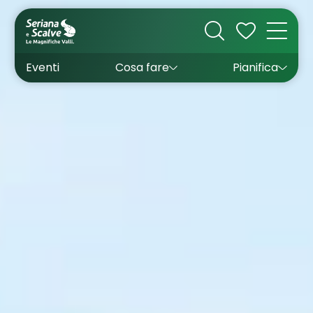
Cultura
Outdoor
Dove dormire
Come arrivare
Con bambini
Sapori
Come muoversi
Wishlist
Eventi
Cosa fare
Pianifica
Inverno
Estate
Uffici turistici
Esperienze