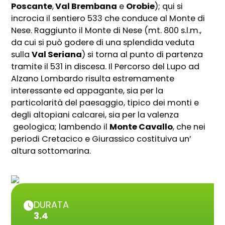
Poscante
,
Val Brembana
e
Orobie
); qui si
incrocia il sentiero 533 che conduce al Monte di
Nese. Raggiunto il Monte di Nese (mt. 800 s.l.m.,
da cui si può godere di una splendida veduta
sulla
Val Seriana
) si torna al punto di partenza
tramite il 531 in discesa. Il Percorso del Lupo ad
Alzano Lombardo risulta estremamente
interessante ed appagante, sia per la
particolarità del paesaggio, tipico dei monti e
degli altopiani calcarei, sia per la valenza
geologica; lambendo il
Monte Cavallo
, che nei
periodi Cretacico e Giurassico costituiva un’
altura sottomarina.
DURATA
3.4