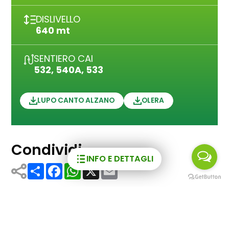
DISLIVELLO
640 mt
SENTIERO CAI
532, 540A, 533
LUPO CANTO ALZANO
OLERA
Condividi
INFO E DETTAGLI
Share
Facebook
WhatsApp
X
Email
Comuni
Alzano Lombardo