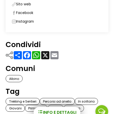
Sito web
Facebook
Instagram
Condividi
Share
Facebook
WhatsApp
X
Email
Comuni
Albino
Tag
Trekking e Sentieri
Percorsi ad anello
In solitaria
Giovani
Primavera
Estate
Autunno
INFO E DETTAGLI