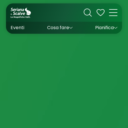
Cultura
Outdoor
Dove dormire
Come arrivare
Con bambini
Sapori
Come muoversi
Wishlist
Eventi
Cosa fare
Pianifica
Inverno
Estate
Uffici turistici
Esperienze