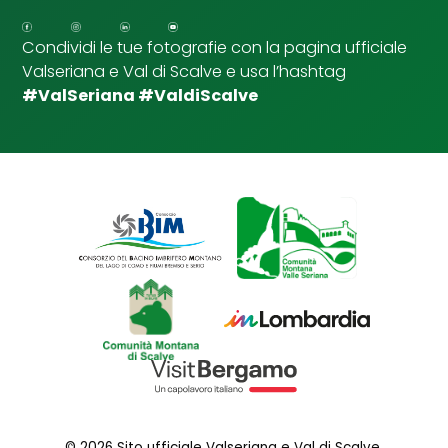
p
u
Condividi le tue fotografie con la pagina ufficiale
n
Valseriana e Val di Scalve e usa l’hashtag
t
a
#ValSeriana #ValdiScalve
© 2026 Sito ufficiale Valseriana e Val di Scalve