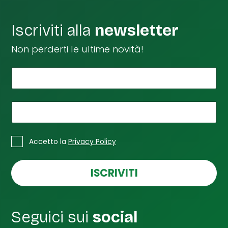
Iscriviti alla
newsletter
Non perderti le ultime novità!
*
Il tuo nome
n
o
m
e
*
La tua email
d
i
*
C
t
Accetto la
Privacy Policy
a
u
s
a
e
ISCRIVITI
l
l
e
d
Seguici sui
social
i
S