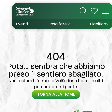
Cultura
Outdoor
Dove dormire
Come arrivare
Con bambini
Sapori
Come muoversi
Wishlist
Eventi
Cosa fare
Pianifica
Inverno
Estate
Uffici turistici
Esperienze
404
Pota... sembra che abbiamo
preso il sentiero sbagliato!
Non restare lì fermo: la ValSeriana ha mille altri
percorsi pronti per te.
TORNA ALLA HOME