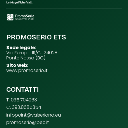
PROMOSERIO ETS
Sede legale:
Via Europa 111/C 24028
Ponte Nossa (BG)
Sito web:
www.promoserio.it
CONTATTI
T. 035.704063
C. 393.8685354
infopoint@valseriana.eu
promoserio@pec.it