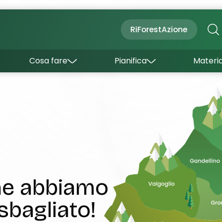
Cultura
Outdoor
Dove dormire
RiForestAzione
Con bambini
Come arrivare
I borghi
Sapori
Come muoversi
Cosa fare
Pianifica
Materia
Curiosità
Inverno
Wishlist
Estate
Uffici turistici
Esperienze
che abbiamo
sbagliato!