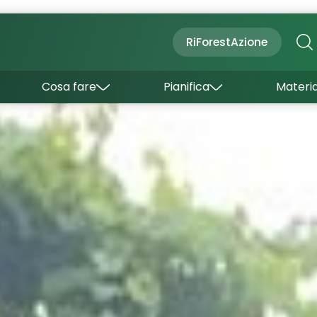
Cultura
Outdoor
Dove dormire
RiForestAzione
Con bambini
Come arrivare
I borghi
Sapori
Come muoversi
Cosa fare
Pianifica
Materia
Curiosità
Inverno
Wishlist
Estate
Uffici turistici
Esperienze