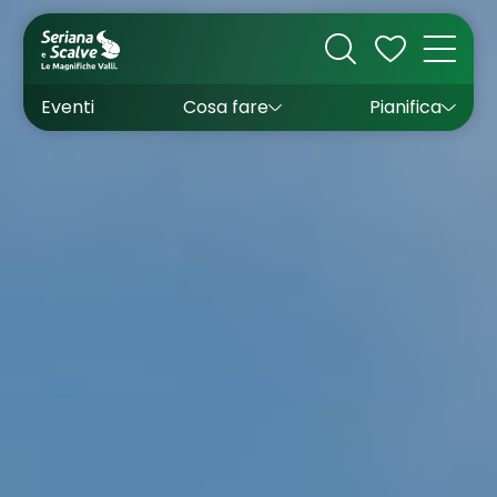
Cultura
Outdoor
Dove dormire
Come arrivare
Con bambini
Sapori
Come muoversi
Wishlist
Eventi
Cosa fare
Pianifica
Inverno
Estate
Uffici turistici
Esperienze