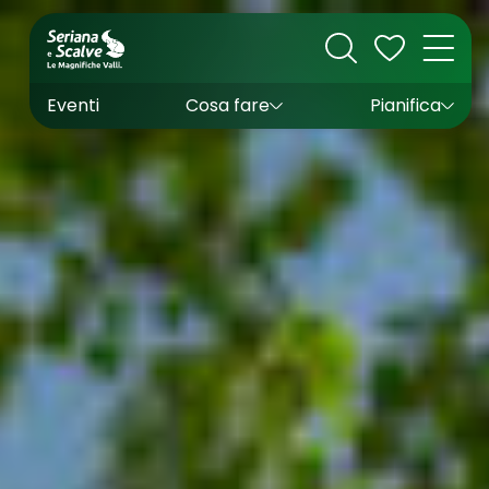
Cultura
Outdoor
Dove dormire
Come arrivare
Con bambini
Sapori
Come muoversi
Wishlist
Eventi
Cosa fare
Pianifica
Inverno
Estate
Uffici turistici
Esperienze