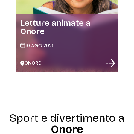
I Burattini di Daniele
F
Cortesi
12 AGO 2026
ONORE
Sport e divertimento a
Onore