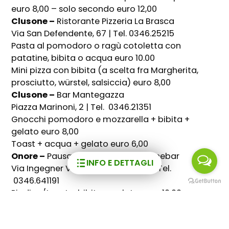
euro 8,00 – solo secondo euro 12,00
Clusone –
Ristorante Pizzeria La Brasca
Via San Defendente, 67 | Tel. 0346.25215
Pasta al pomodoro o ragù cotoletta con
patatine, bibita o acqua euro 10.00
Mini pizza con bibita (a scelta fra Margherita,
prosciutto, würstel, salsiccia) euro 8,00
Clusone –
Bar Mantegazza
Piazza Marinoni, 2 | Tel. 0346.21351
Gnocchi pomodoro e mozzarella + bibita +
gelato euro 8,00
Toast + acqua + gelato euro 6,00
Onore –
Pausa – Caffè Bistrot & Winebar
INFO E DETTAGLI
Via Ingegner Vincenzo Balduzzi, 41 | Tel.
0346.641191
Piadina/toast + bibita + gelato euro 10,00
Primo + bibita + gelato euro 11,00
Secondo + bibita + gelato euro 13,00