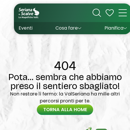
Cultura
Outdoor
Dove dormire
Come arrivare
Con bambini
Sapori
Come muoversi
Wishlist
Eventi
Cosa fare
Pianifica
Inverno
Estate
Uffici turistici
Esperienze
404
Pota... sembra che abbiamo
preso il sentiero sbagliato!
Non restare lì fermo: la ValSeriana ha mille altri
percorsi pronti per te.
TORNA ALLA HOME