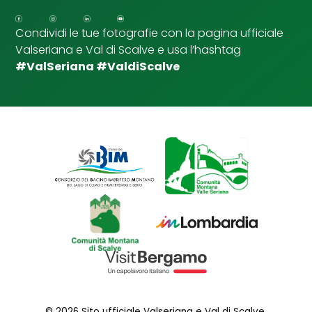
p
u
Condividi le tue fotografie con la pagina ufficiale
n
Valseriana e Val di Scalve e usa l’hashtag
t
a
#ValSeriana #ValdiScalve
© 2026 Sito ufficiale Valseriana e Val di Scalve