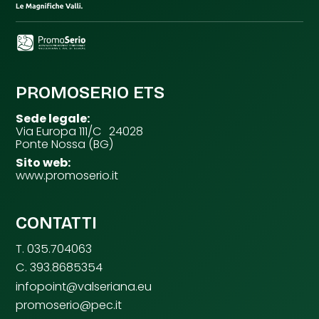
PROMOSERIO ETS
Sede legale:
Via Europa 111/C 24028
Ponte Nossa (BG)
Sito web:
www.promoserio.it
CONTATTI
T. 035.704063
C. 393.8685354
infopoint@valseriana.eu
promoserio@pec.it