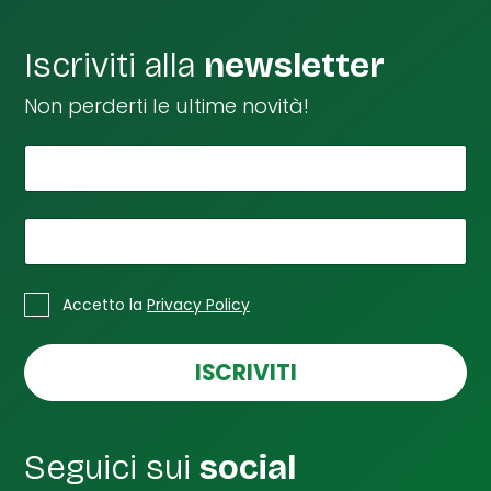
Iscriviti alla
newsletter
Non perderti le ultime novità!
*
Il tuo nome
n
o
m
e
*
La tua email
e
m
*
C
a
Accetto la
Privacy Policy
a
i
s
l
e
ISCRIVITI
d
l
i
l
e
d
Seguici sui
social
i
S