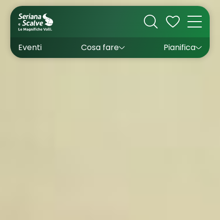
Cultura
Outdoor
Dove dormire
Come arrivare
Con bambini
Sapori
Come muoversi
Wishlist
Eventi
Cosa fare
Pianifica
Inverno
Estate
Uffici turistici
Esperienze