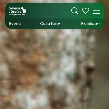
Cultura
Outdoor
Dove dormire
Come arrivare
Con bambini
Sapori
Come muoversi
Wishlist
Eventi
Cosa fare
Pianifica
Inverno
Estate
Uffici turistici
Esperienze