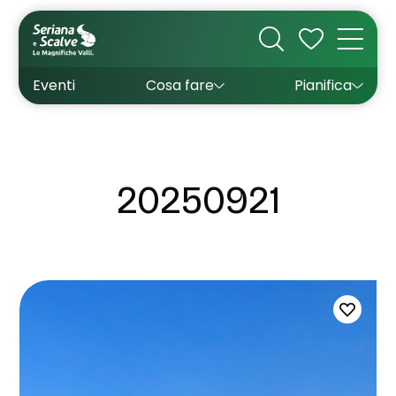
Cultura
Outdoor
Dove dormire
Come arrivare
Con bambini
Sapori
Come muoversi
Wishlist
Eventi
Cosa fare
Pianifica
Inverno
Estate
Uffici turistici
Esperienze
20250921