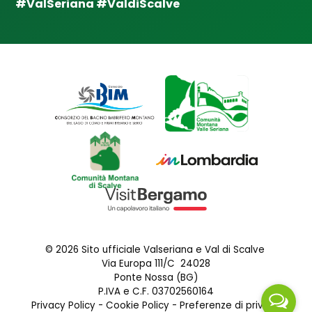
a
#ValSeriana #ValdiScalve
© 2026 Sito ufficiale Valseriana e Val di Scalve
Via Europa 111/C 24028
Ponte Nossa (BG)
P.IVA e C.F. 03702560164
Privacy Policy
-
Cookie Policy
-
Preferenze di privacy