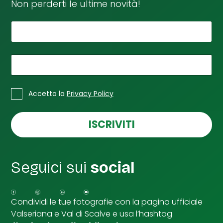
Non perderti le ultime novità!
*
Il tuo nome
t
u
o
t
*
La tua email
u
o
*
C
*
Accetto la
Privacy Policy
a
s
e
ISCRIVITI
l
l
e
d
Seguici sui
social
i
S
p
u
Condividi le tue fotografie con la pagina ufficiale
n
Valseriana e Val di Scalve e usa l’hashtag
t