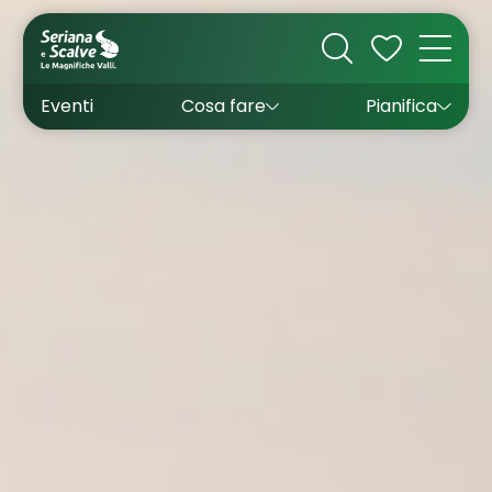
Cultura
Outdoor
Dove dormire
Come arrivare
Con bambini
Sapori
Come muoversi
Wishlist
Eventi
Cosa fare
Pianifica
Inverno
Estate
Uffici turistici
Esperienze