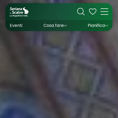
Cultura
Outdoor
Dove dormire
Come arrivare
Con bambini
Sapori
Come muoversi
Wishlist
Eventi
Cosa fare
Pianifica
Inverno
Estate
Uffici turistici
Esperienze