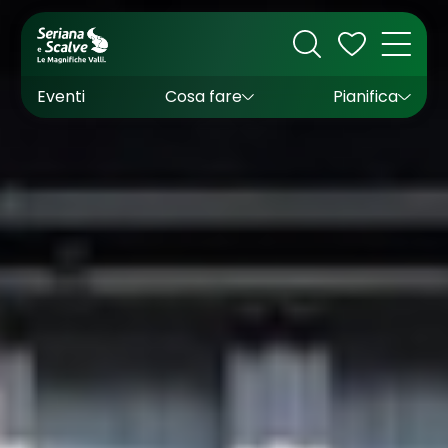
Cultura
Outdoor
Dove dormire
Come arrivare
Con bambini
Sapori
Come muoversi
Wishlist
Eventi
Cosa fare
Pianifica
Inverno
Estate
Uffici turistici
Esperienze