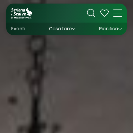
Cultura
Outdoor
Dove dormire
Come arrivare
Con bambini
Sapori
Come muoversi
Wishlist
Eventi
Cosa fare
Pianifica
Inverno
Estate
Uffici turistici
Esperienze