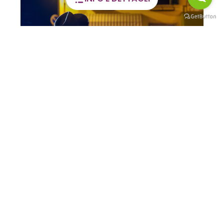
Visite guidate alla Casa
dell’Orfano
02 GIU / 28 DIC 2026
CLUSONE