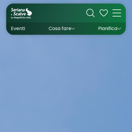
Cultura
Outdoor
Dove dormire
Come arrivare
Con bambini
Sapori
Come muoversi
Wishlist
Eventi
Cosa fare
Pianifica
Inverno
Estate
Uffici turistici
Esperienze