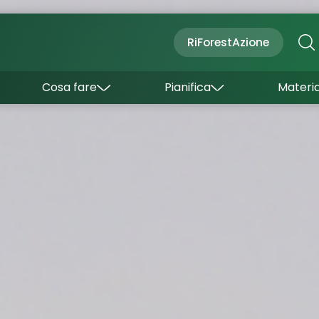
Cultura
Outdoor
Dove dormire
RiForestAzione
Con bambini
Come arrivare
I borghi
Sapori
Come muoversi
Cosa fare
Pianifica
Materia
Curiosità
Inverno
Wishlist
Estate
Uffici turistici
Esperienze