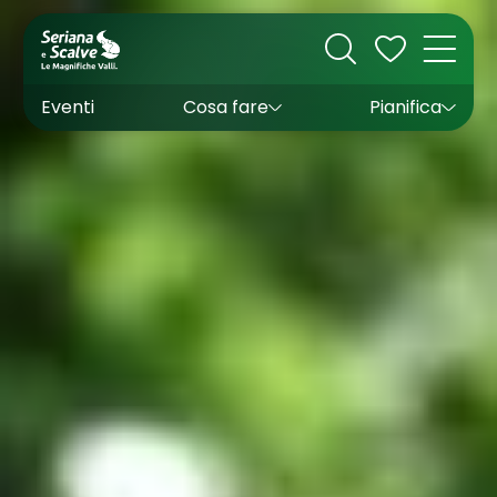
Cultura
Outdoor
Dove dormire
Come arrivare
Con bambini
Sapori
Come muoversi
Wishlist
Eventi
Cosa fare
Pianifica
Inverno
Estate
Uffici turistici
Esperienze