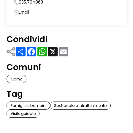
035.704063
Email
Condividi
Share
Facebook
WhatsApp
X
Email
Comuni
Gorno
Tag
Famiglie e bambini
Spettacolo e intrattenimento
Visite guidate