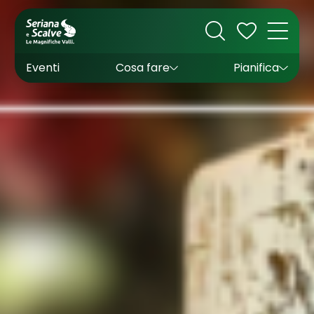
Cultura
Outdoor
Dove dormire
Come arrivare
Con bambini
Sapori
Come muoversi
Wishlist
Eventi
Cosa fare
Pianifica
Inverno
Estate
Uffici turistici
Esperienze