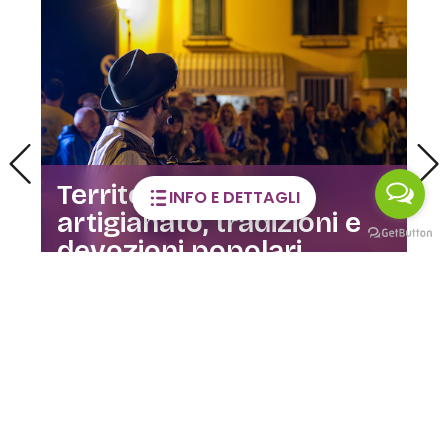
: tra
INFO E DETTAGLI
dizioni e
Visite guidate alla 
lari
dell’Orfano
02 GIU / 28 DIC 2026
CLUSONE