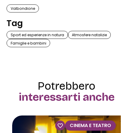
Valbondione
Tag
Sport ed esperienze in natura
Atmosfere natalizie
Famiglie e bambini
Potrebbero
interessarti anche
NEMA E TEATRO
VISITE 