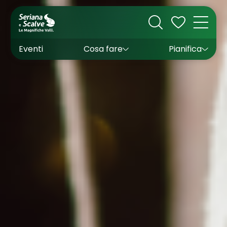
Cultura
Outdoor
Dove dormire
Come arrivare
Con bambini
Sapori
Come muoversi
Wishlist
Eventi
Cosa fare
Pianifica
Inverno
Estate
Uffici turistici
Esperienze