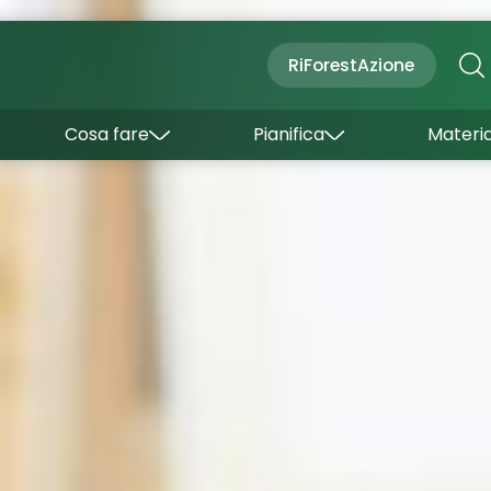
Cultura
Outdoor
Dove dormire
RiForestAzione
Con bambini
Come arrivare
I borghi
Sapori
Come muoversi
Cosa fare
Pianifica
Materia
Curiosità
Inverno
Wishlist
Estate
Uffici turistici
Esperienze