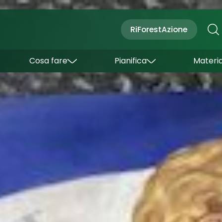
Cultura
Outdoor
Dove dormire
RiForestAzione
Con bambini
Come arrivare
I borghi
Sapori
Come muoversi
Cosa fare
Pianifica
Materia
Curiosità
Inverno
Wishlist
Estate
Uffici turistici
Esperienze