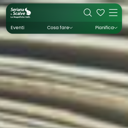
Cultura
Outdoor
Dove dormire
Come arrivare
Con bambini
Sapori
Come muoversi
Wishlist
Eventi
Cosa fare
Pianifica
Inverno
Estate
Uffici turistici
Esperienze