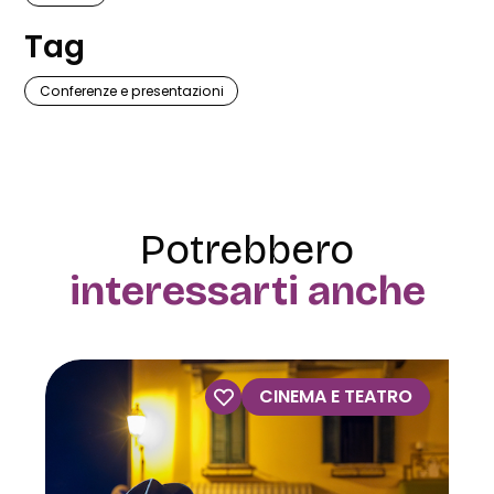
Tag
Conferenze e presentazioni
Potrebbero
interessarti anche
RO
VISITE GUIDATE