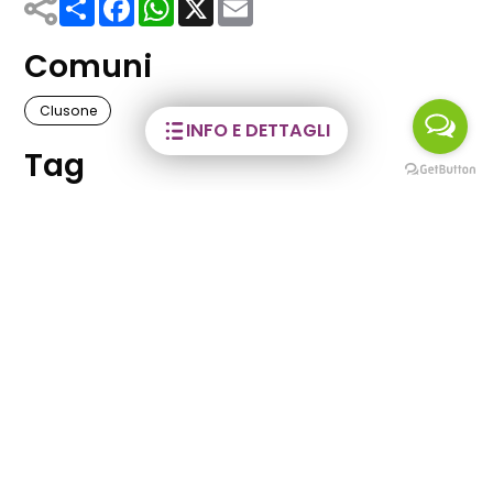
Comuni
Clusone
INFO E DETTAGLI
Tag
Musica
Potrebbero
interessarti anche