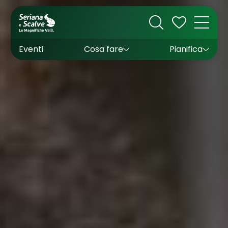
Cultura
Outdoor
Dove dormire
Come arrivare
Con bambini
Sapori
Come muoversi
Wishlist
Eventi
Cosa fare
Pianifica
Inverno
Estate
Uffici turistici
Esperienze