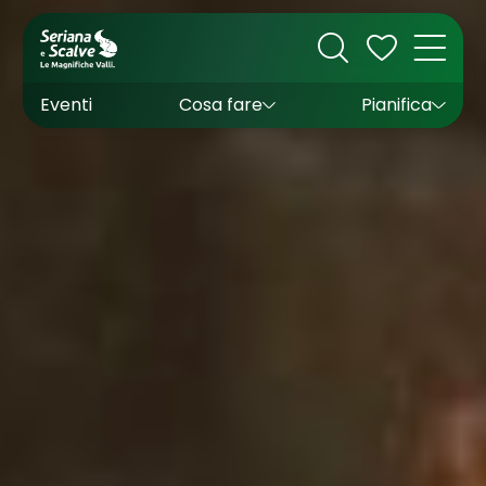
Cultura
Outdoor
Dove dormire
Come arrivare
Con bambini
Sapori
Come muoversi
Wishlist
Eventi
Cosa fare
Pianifica
Inverno
Estate
Uffici turistici
Esperienze