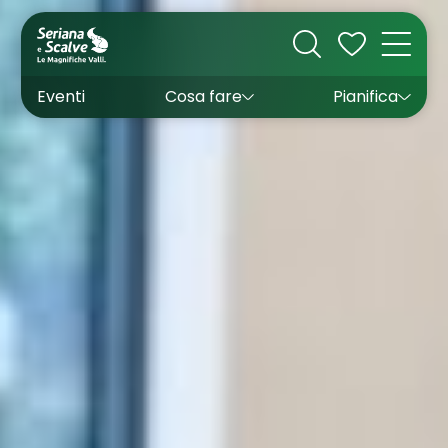
Cultura
Outdoor
Dove dormire
Come arrivare
Con bambini
Sapori
Come muoversi
Wishlist
Eventi
Cosa fare
Pianifica
Inverno
Estate
Uffici turistici
Esperienze