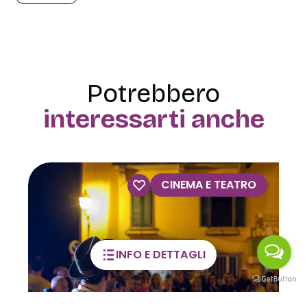
Potrebbero
interessarti anche
A E TEATRO
VISITE GUI
INFO E DETTAGLI